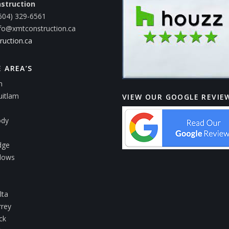
struction
604) 329-6561
nfo@xmtconstruction.ca
ruction.ca
E AREA’S
m
uitlam
VIEW OUR GOOGLE REVIE
ody
dge
dows
lta
rrey
ck