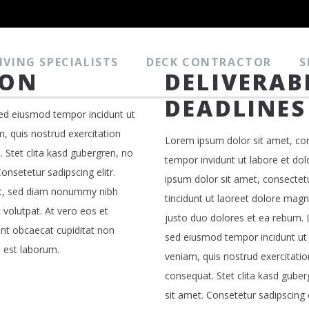
VING SPECIALISTS
DECK CONTRACTOR
S
ION
DELIVERAB
DEADLINES
 sed eiusmod tempor incidunt ut
, quis nostrud exercitation
Lorem ipsum dolor sit amet, con
 Stet clita kasd gubergren, no
tempor invidunt ut labore et do
nsetetur sadipscing elitr.
ipsum dolor sit amet, consectet
lit, sed diam nonummy nibh
tincidunt ut laoreet dolore mag
volutpat. At vero eos et
justo duo dolores et ea rebum. L
nt obcaecat cupiditat non
sed eiusmod tempor incidunt ut
d est laborum.
veniam, quis nostrud exercitatio
consequat. Stet clita kasd gube
sit amet. Consetetur sadipscing