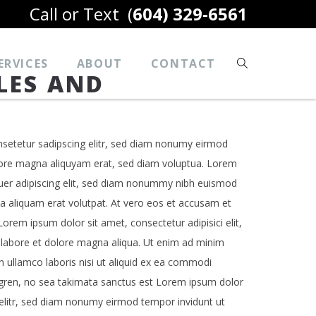
Call or Text
(
604) 329-6561
ERVICES
ABOUT
CONTACT
LES AND
setetur sadipscing elitr, sed diam nonumy eirmod
lore magna aliquyam erat, sed diam voluptua. Lorem
uer adipiscing elit, sed diam nonummy nibh euismod
na aliquam erat volutpat. At vero eos et accusam et
orem ipsum dolor sit amet, consectetur adipisici elit,
 labore et dolore magna aliqua. Ut enim ad minim
n ullamco laboris nisi ut aliquid ex ea commodi
rgren, no sea takimata sanctus est Lorem ipsum dolor
 elitr, sed diam nonumy eirmod tempor invidunt ut