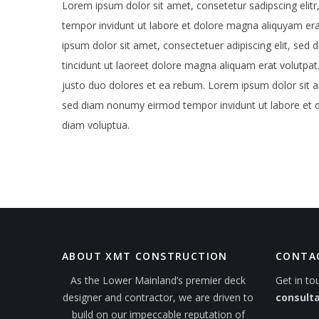
Lorem ipsum dolor sit amet, consetetur sadipscing eli
tempor invidunt ut labore et dolore magna aliquyam er
ipsum dolor sit amet, consectetuer adipiscing elit, s
tincidunt ut laoreet dolore magna aliquam erat volutpat
justo duo dolores et ea rebum. Lorem ipsum dolor sit am
sed diam nonumy eirmod tempor invidunt ut labore et 
diam voluptua.
ABOUT XMT CONSTRUCTION
CONTA
As the Lower Mainland’s premier deck
Get in to
designer and contractor, we are driven to
consulta
build on our impeccable reputation of