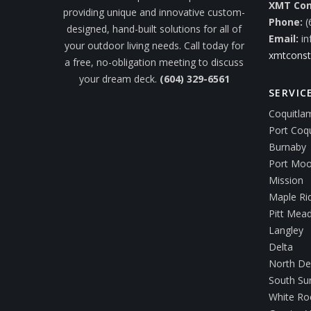
XMT Con
providing unique and innovative custom-
Phone:
(
designed, hand-built solutions for all of
Email:
i
your outdoor living needs. Call today for
xmtconst
a free, no-obligation meeting to discuss
your dream deck.
(604) 329-6561
SERVIC
Coquitla
Port Coq
Burnaby
Port Mo
Mission
Maple Ri
Pitt Mea
Langley
Delta
North De
South Su
White Ro