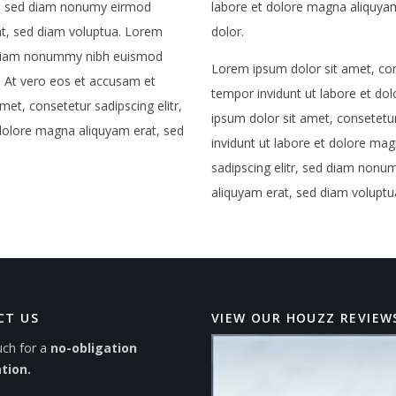
tr, sed diam nonumy eirmod
labore et dolore magna aliquyam
at, sed diam voluptua. Lorem
dolor.
ed diam nonummy nibh euismod
Lorem ipsum dolor sit amet, con
. At vero eos et accusam et
tempor invidunt ut labore et do
et, consetetur sadipscing elitr,
ipsum dolor sit amet, consetetu
dolore magna aliquyam erat, sed
invidunt ut labore et dolore ma
sadipscing elitr, sed diam nonu
aliquyam erat, sed diam voluptu
CT US
VIEW OUR HOUZZ REVIEW
uch for a
no-obligation
tion.