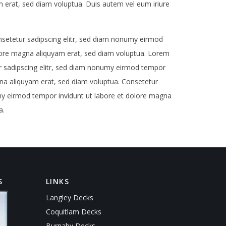
 erat, sed diam voluptua. Duis autem vel eum iriure
setetur sadipscing elitr, sed diam nonumy eirmod
lore magna aliquyam erat, sed diam voluptua. Lorem
r sadipscing elitr, sed diam nonumy eirmod tempor
gna aliquyam erat, sed diam voluptua. Consetetur
my eirmod tempor invidunt ut labore et dolore magna
a.
S
LINKS
Langley Decks
Coquitlam Decks
Burnaby Decks